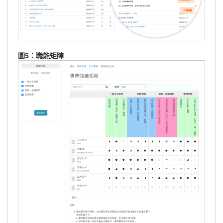
圖5：職能矩陣