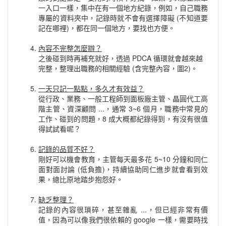
一入口一樣，集中在有一個地方紀錄，例如，自己職務
專屬的資料夾中，記錄時就不會有選擇障礙 (不知道要
記在哪裡)，都在同一個地方，要找也方便。
內容不完整怎麼辦？
之後碰到時再補充就好，透過 PDCA 循環就會越來越
完整，整理出職務的相關經驗 (含完整內容，圖2)。
一天只記一點點，多久才有效益？
從行政、業務、一般工程師到面板廠主管、晶圓代工高
階主管、資深顧問 ...，通常 3~6 個月，職務中常見的
工作、碰到的問題，8 成大概都紀錄得到，有沒有很值
得試試看呢？
記錄的品質不好？
剛好可以機會教育，主管每天最多花 5~10 分鐘和同仁
面對面討論 (低負擔)，持續協助同仁進步就會看到效
果，總比原地踏步抱怨好。
缺乏整理？
記錄的內容很瑣碎，甚至雜亂 ...，但已經非常有價
值，因為可以像我們很依賴的 google 一樣，需要時找