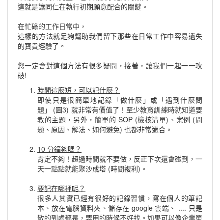
這就是讓同仁在執行初期願意配合的關鍵。
在忙碌的工作日常中，
這樣的方法就足夠幫助我們留下那些在日常工作中容易遺失
的寶貴經驗了。
您一定會對這個方法有很多疑問，接著，讓我們一起一一攻
破!
時間這麼短，可以記什麼？
即使只是很簡單地記錄「做什麼」或「遇到什麼問
題」 (圖3) 就非常有價值了！至少教育訓練時就知道要
教的主題，另外，簡單的 SOP (檢核清單)、案例 (問
題、原因、解法、如何避免) 也都非常適合。
10 分鐘夠嗎？
肯定不夠！超過時間就不要做，反正下次還會碰到，一
天一點點就能聚沙成塔 (時間複利)。
要記在哪裡呢？
很多人其實已經有很好的記錄習慣，寫在個人的筆記
本、放在電腦資料夾、儲存在 google 雲端、 .... 只是
散的到處都是，要用的時候不好找。如果可以像企業單