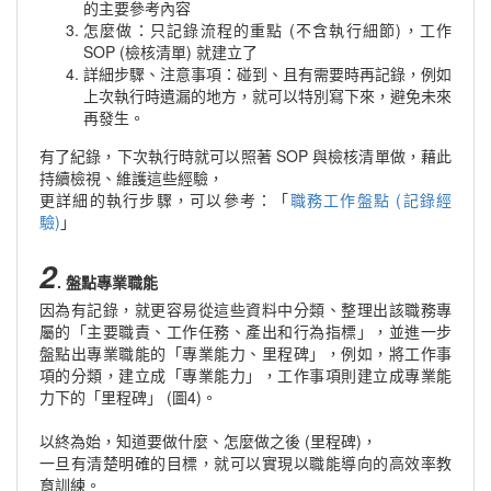
的主要參考內容
怎麼做：只記錄流程的重點 (不含執行細節)，工作
SOP (檢核清單) 就建立了
詳細步驟、注意事項：碰到、且有需要時再記錄，例如
上次執行時遺漏的地方，就可以特別寫下來，避免未來
再發生。
有了紀錄，下次執行時就可以照著 SOP 與檢核清單做，藉此
持續檢視、維護這些經驗，
更詳細的執行步驟，可以參考：「
職務工作盤點 (記錄經
驗)
」
2
. 盤點專業職能
因為有記錄，就更容易從這些資料中分類、整理出該職務專
屬的「主要職責、工作任務、產出和行為指標」，並進一步
盤點出專業職能的「專業能力、里程碑」，例如，將工作事
項的分類，建立成「專業能力」，工作事項則建立成專業能
力下的「里程碑」 (圖4)。
以終為始，知道要做什麼、怎麼做之後 (里程碑)，
一旦有清楚明確的目標，就可以實現以職能導向的高效率教
育訓練。