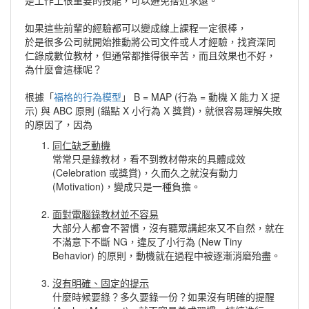
是工作上很重要的技能，可以避免捨近求遠。
如果這些前輩的經驗都可以變成線上課程一定很棒，
於是很多公司就開始推動將公司文件或人才經驗，找資深同
仁錄成數位教材，但通常都推得很辛苦，而且效果也不好，
為什麼會這樣呢？
根據「
福格的行為模型
」 B = MAP (行為 = 動機 X 能力 X 提
示) 與 ABC 原則 (錨點 X 小行為 X 獎賞)，就很容易理解失敗
的原因了，因為
同仁缺乏動機
常常只是錄教材，看不到教材帶來的具體成效
(Celebration 或獎賞)，久而久之就沒有動力
(Motivation)，變成只是一種負擔。
面對電腦錄教材並不容易
大部分人都會不習慣，沒有聽眾講起來又不自然，就在
不滿意下不斷 NG，違反了小行為 (New Tiny
Behavior) 的原則，動機就在過程中被逐漸消磨殆盡。
沒有明確、固定的提示
什麼時候要錄？多久要錄一份？如果沒有明確的提醒