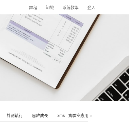
課程
知識
系統教學
登入
計劃執行
思維成長
xms+ 實驗室應用
其他