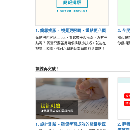
1. 簡報排版 ~ 視覺更吸睛、重點更凸顯
2. 全
光是把內容貼上 ppt，看起來平淡無奇、沒有亮
擔心報
點嗎？ 其實只要善用幾個排版小技巧，就能在
你幾招
視覺上吸睛，還可以幫助聽眾瞬間抓到重點！
訓練再突破！
1. 設計測驗 ~ 確保學習成效的關鍵步驟
2. 翻
優質教