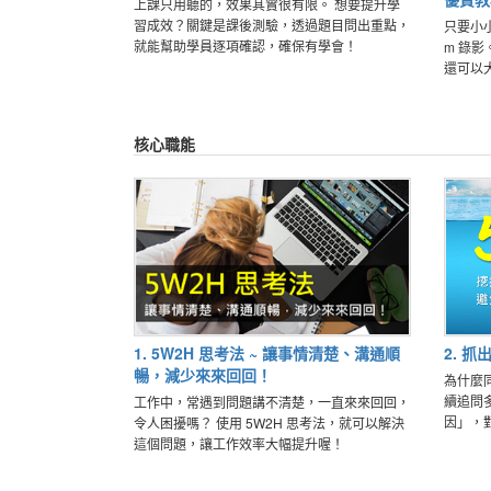
上課只用聽的，效果其實很有限。 想要提升學
習成效？關鍵是課後測驗，透過題目問出重點，
只要小小
就能幫助學員逐項確認，確保有學會！
m 錄影。 上完課就同時完成優質的教
還可以
核心職能
1. 5W2H 思考法 ~ 讓事情清楚、溝通順
2. 抓
暢，減少來來回回！
為什麼同
續追問
工作中，常遇到問題講不清楚，一直來來回回，
因」，
令人困擾嗎？ 使用 5W2H 思考法，就可以解決
這個問題，讓工作效率大幅提升喔！