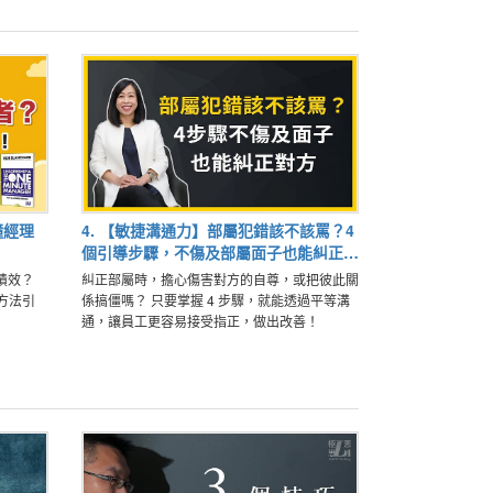
鐘經理
4. 【敏捷溝通力】部屬犯錯該不該罵？4
個引導步驟，不傷及部屬面子也能糾正對
方
績效？
糾正部屬時，擔心傷害對方的自尊，或把彼此關
方法引
係搞僵嗎？ 只要掌握 4 步驟，就能透過平等溝
通，讓員工更容易接受指正，做出改善！