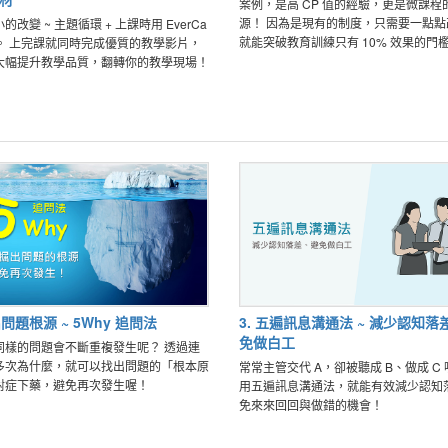
案例，是高 CP 值的經驗，更是微課程
源！ 因為是現有的制度，只需要一點點改變，
的改變 ~ 主題循環 + 上課時用 EverCa
就能突破教育訓練只有 10% 效果的門
學影片，
大幅提升教學品質，翻轉你的教學現場！
出問題根源 ~ 5Why 追問法
3. 五遍訊息溝通法 ~ 減少認知落
免做白工
樣的問題會不斷重複發生呢？ 透過連
多次為什麼，就可以找出問題的「根本原
常常主管交代 A，卻被聽成 B、做成 C 
對症下藥，避免再次發生喔！
用五遍訊息溝通法，就能有效減少認知
免來來回回與做錯的機會！