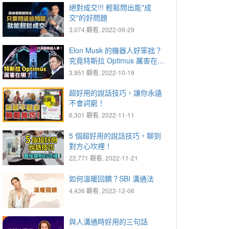
絕對成交!!! 輕鬆問出能"成
交"的好問題
3,074 觀看, 2022-09-29
Elon Musk 的機器人好笨拙？
究竟特斯拉 Optimus 厲害在哪
裡？AI Day 大揭密
3,951 觀看, 2022-10-19
超好用的說話技巧，讓你永遠
不會詞窮！
6,301 觀看, 2022-11-11
5 個超好用的說話技巧，聊到
對方心坎裡！
22,771 觀看, 2022-11-21
如何溫暖回饋？SBI 溝通法
4,436 觀看, 2022-12-06
與人溝通時好用的三句話