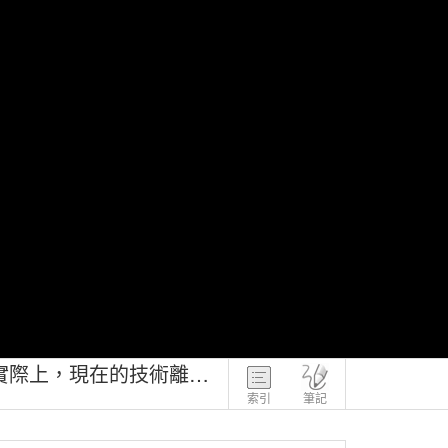
聊天機器人 ChatGPT【下】擔心機器人超越人類，會像人類一樣思考？實際上，現在的技術離強人工智慧還遠得很！
索引
筆記