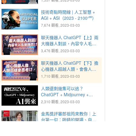
大？人類飯碗被 AI 搶走怎麼
辦？
技術奇點時間線 | 人工智慧 +
AGI + ASI（2023 - 2100¹⁰⁰）
7,674 觀看, 2023-03-03
聊天機器人 ChatGPT【上】兩
大機器人對談，內容令人毛骨
悚然！？可以代寫論文的
3,476 觀看, 2023-03-03
ChatGPT 是什麼？為何能像人
類對談？
聊天機器人 ChatGPT【下】擔
心機器人超越人類，會像人類
一樣思考？實際上，現在的技
1,710 觀看, 2023-03-03
術離強人工智慧還遠得很！
人類還剩幾集可以逃？
ChatGPT + Midjourney +
Clipchamp AI 大軍聯合玩內容
2,310 觀看, 2023-03-03
創作 (文稿/插圖/配樂/配音/字
幕全包)
金馬獎評審郎祖筠來教你｜上
台第一句：吸睛的開場、自我
介紹
7,137 觀看, 2023-03-07