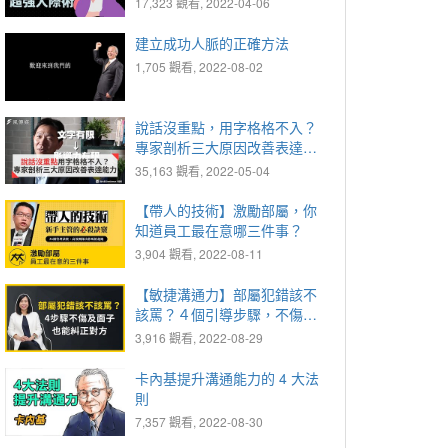
17,323 觀看, 2022-04-06
建立成功人脈的正確方法
1,705 觀看, 2022-08-02
說話沒重點，用字格格不入？
專家剖析三大原因改善表達能
力
35,163 觀看, 2022-05-04
【帶人的技術】激勵部屬，你
知道員工最在意哪三件事？
3,904 觀看, 2022-08-11
【敏捷溝通力】部屬犯錯該不
該罵？４個引導步驟，不傷及
部屬面子也能糾正對方
3,916 觀看, 2022-08-29
卡內基提升溝通能力的 4 大法
則
7,357 觀看, 2022-08-30