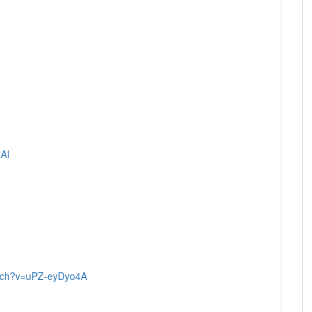
AI
atch?v=uPZ-eyDyo4A