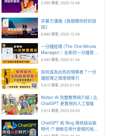
2,092 觀看, 2022-12-06
非暴力溝通《我想跟你好好說
話》
6,885 觀看, 2022-12-06
一分鐘經理 (The One Minute
Manager)｜全新的一分鐘管理
法
4,040 觀看, 2023-01-04
如何成為出色的領導者？一分
鐘經理之情境領導力
5,915 觀看, 2023-01-04
Notion AI 完整教學與介紹 | 比
ChatGPT 更實用的人工智能
5,914 觀看, 2023-03-03
ChatGPT 和 Bing 將終結谷歌
時代 !? 微軟在佈什麼樣的局？
OpenAI 的商業潛力究竟有多
1,557 觀看, 2023-03-03