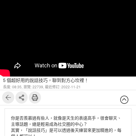
5 個超好用的說話技巧，聊到對方心坎裡！
長度: 08:35,
瀏覽: 22739,
最近修訂: 2022-11-21
你是否羨慕過有些人，就像是天生的表達高手，很會聊天、
主導話題，總是輕易成為社交圈的中心？
其實，「說話技巧」是可以透過後天練習來更加精進的，每