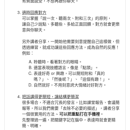
有負面感受，不想再跟你聊天。
適時回應對方
可以掌握「說一次、聽兩次、附和三次」的原則，
讓自己少說點、多聽些、多給正面回饋，對方就會更樂
意與你聊天。
另外講者分享，一開始他需要刻意提醒自己這樣做，但
透過練習，就成功讓這些回應方法，成為自然的反應！
例如：
聆聽時，看著對方的眼睛。
適當表現肢體語言，像是「點頭」。
表達好奇 or 興趣，可以簡短附和「真的
嗎？」、「然後呢？」、「這個有趣！」。
自然就好，不用刻意誇大情緒討好對方。
把話講得更簡短，讓結構更簡潔
很多場合，不適合冗長的發言，比如課堂報告、會議簡
報等，所以我們需要「去除不必要的描述」，講者分享
一個很實用的方法 ~
可以把重點打在手機裡
。
先整理過一遍，把關鍵字記在腦中，表達時就會更精
簡、明確。