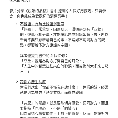
個人都可以！
影片分享《說話的品格》書中提到的 5 個好用技巧，只要學
會，你也能成為受歡迎的溝通高手！
不說話，有時比說話還重要
「傾聽」非常重要，因為聊天、溝通是要有「互動」
的，彼此互相分享，才能讓話題或討論延續下去，所以
千萬不要只顧著講自己的事，不論認不認同對方的觀
點，都要給予對方說話的空間。
講者也提到書中的 2 個佳句：
「尊重，就是為對方打開自己的耳朵。」
「人生中的智慧往往來自於聆聽，而後悔則大多來自發
言。」
跟對方產生共感
當我們說出「你都不懂我在說什麼！」這樣的話，經常
就是因為雙方「缺少共感」而造成誤解。
「共感」的關鍵，就是要能切身感受、認同對方，而且
要抱持「同理心」，不是「同情心」，
因為同情心帶有憐憫、上對下的感覺，反而可能讓對方