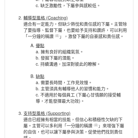
c. 缺乏激勵性，下屬參與感較低。
輔導型風格 (Coaching)
適合有一定能力，但缺少熱忱和責任感的下屬。主管除
了要指導、監督下屬，也要給予支持和讚許，可以利用
「一分鐘的稱讚
」，激發下屬的自豪感和責任感。
(註)
優點
a. 擁有良好的組織氣氛。
b. 發掘下屬的潛能。
c. 持續溝通，加深對彼此的瞭解。
缺點
a. 需要長時間，工作見效慢。
b. 主管須具有輔導他人的習慣和能力。
c. 不適用於每個員工 (下屬心甘情願的接受輔
導，才能發揮最大功效)。
支持型風格 (Supporting)
適合已經擁有相當的技能，但信心和積極性欠缺的下
屬。主管可以多利用「一分鐘的稱讚
」來增強下屬
(註)
的自信，也可以讓下屬參與決策，促使他們找到責任
感。