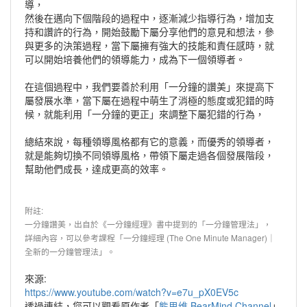
導，
然後在邁向下個階段的過程中，逐漸減少指導行為，增加支
持和讚許的行為，開始鼓勵下屬分享他們的意見和想法，參
與更多的決策過程，當下屬擁有強大的技能和責任感時，就
可以開始培養他們的領導能力，成為下一個領導者。
在這個過程中，我們要善於利用「一分鐘的讚美」來提高下
屬發展水準，當下屬在過程中萌生了消極的態度或犯錯的時
候，就能利用「一分鐘的更正」來調整下屬犯錯的行為，
總結來說，每種領導風格都有它的意義，而優秀的領導者，
就是能夠切換不同領導風格，帶領下屬走過各個發展階段，
幫助他們成長，達成更高的效率。
附註:
一分鐘讚美，出自於《一分鐘經理》書中提到的「一分鐘管理法」，
詳細內容，可以參考課程「一分鐘經理 (The One Minute Manager)｜
全新的一分鐘管理法」。
來源:
https://www.youtube.com/watch?v=e7u_pX0EV5c
透過連結，您可以觀看原作者「
熊思维 BearMind Channel
」