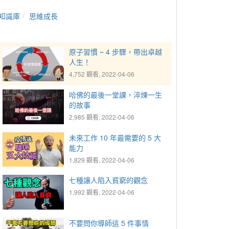
知識庫
思維成長
原子習慣 ~ 4 步驟，帶出卓越
人生！
4,752 觀看, 2022-04-06
哈佛的最後一堂課，淬煉一生
的故事
2,985 觀看, 2022-04-06
未來工作 10 年最需要的 5 大
能力
1,829 觀看, 2022-04-06
七種讓人陷入貧窮的觀念
1,992 觀看, 2022-04-06
不要問你導師這 5 件事情