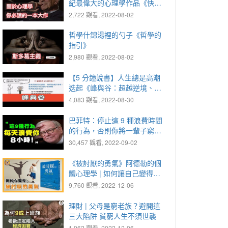
紀最偉大的心理學作品《快思
慢想》
2,722 觀看, 2022-08-02
哲學什錦湯裡的勺子《哲學的
指引》
2,980 觀看, 2022-08-02
【5 分鐘說書】人生總是高潮
迭起《峰與谷：超越逆境、享
受順境的人生禮物》
4,083 觀看, 2022-08-30
巴菲特：停止這 9 種浪費時間
的行為，否則你將一輩子窮
忙！
30,457 觀看, 2022-09-02
《被討厭的勇氣》阿德勒的個
體心理學 | 如何讓自己變得更
幸福？
9,760 觀看, 2022-12-06
理財 | 父母是窮老族？避開這
三大陷阱 貧窮人生不須世襲
1,962 觀看, 2022-12-06