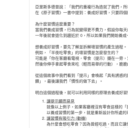
亞里斯多德曾說：「我們的重複行為造就了我們，所
在《原子習慣》一書中提到：養成好習慣，只要四個
為什麼習慣這麼重要？
當我們養成習慣，行為就變得更不費力，
假設你每天
一年後就會退化到趨近於 0，所以如果我們開始養
想養成好習慣，要先了解並拆解壞習慣的產生過程。
例如，「半夜吃零食」的壞習慣是怎麼發生的？
可能是「你在客廳看電視，零食（提示）擺在一旁，
然後你伸手拿起零食來吃（輕而易舉的行動），脆脆
從這個故事中我們看到「提示」會喚起「具有誘惑的
饋」，最後讓我們「慣性的做下去」。
明白這個過程後，就可以利用同樣的原理去養成好習
讓提示顯而易見
就像以上例子，如果客廳裡沒有零食這樣的「
以養成習慣的第一步，就是重新設計你所處的
讓習慣有吸引力 (動機)
為什麼會想吃零食？因為曾經吃過，而且它讓你