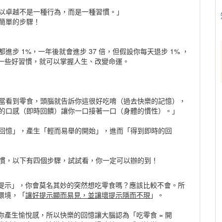
以卓越不是一種行為，而是一種習慣。」
簡單的步驟！
都進步 1%
，一年後就會進步 37 倍，但假設你每天退步 1% ，
成一些好習慣，就可以掌握人生、改變命運。
當看到零食，頭腦就告訴你這很好吃唷（過去快樂的記憶），
的口感（即時回饋）讓你一口接著一口（身體的慣性）。」
回憶」，產生「輕而易舉的開始」，進而「得到即時的回
慣，以下有四個步驟，試試看，你一定可以辦的到！
提示」，你會莫名其妙的突然想吃零食嗎？應該比較不會。所
環境，「
讓好提示顯而易見，並讓壞提示隱而不現
」。
產生愉悅感，所以快樂的回憶讓大腦認為「吃零食 = 開