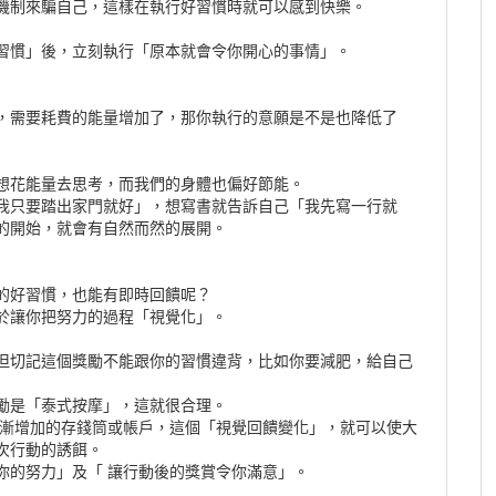
機制來騙自己，這樣在執行好習慣時就可以感到快樂。
習慣」後，立刻執行「原本就會令你開心的事情」。
，需要耗費的能量增加了，那你執行的意願是不是也降低了
想花能量去思考，而我們的身體也偏好節能。
我只要踏出家門就好」，想寫書就告訴自己「我先寫一行就
的開始，就會有自然而然的展開。
的好習慣，也能有即時回饋呢？
於讓你把努力的過程「視覺化」。
但切記這個獎勵不能跟你的習慣違背，比如你要減肥，給自己
勵是「泰式按摩」，這就很合理。
額日漸增加的存錢筒或帳戶，這個「視覺回饋變化」，就可以使大
次行動的誘餌。
你的努力」及「 讓行動後的獎賞令你滿意」。