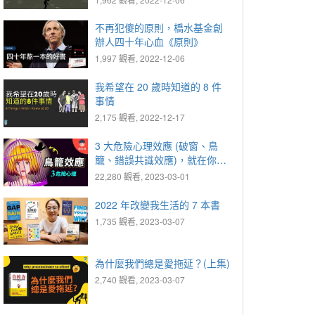
不再犯傻的原則，橋水基金創
辦人四十年心血《原則》
1,997 觀看, 2022-12-06
我希望在 20 歲時知道的 8 件
事情
2,175 觀看, 2022-12-17
3 大危險心理效應 (破窗、鳥
籠、錯誤共識效應)，就在你身
邊！
22,280 觀看, 2023-03-01
2022 年改變我生活的 7 本書
1,735 觀看, 2023-03-07
為什麼我們總是愛拖延？(上集)
2,740 觀看, 2023-03-07