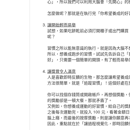
心」，所以我們可以利用大腦會「先開心」的
怎麼做呢？那就是在執行完「你希望養成的好
讓開始輕而易舉
試想，如果吃餅乾前必須打開櫃子或出門購買
呢？
習慣之所以能無意識的執行，就是因為大腦不
所以，想養成跑步的習慣，試試先告訴自己「
好」，只需要一個簡單的開頭，有了輕而易舉
讓獎賞令人滿意
人是喜歡即時反饋的生物，那怎麼讓希望養成
方法很簡單，就是「追蹤習慣」！這個好處在
你可以找個存錢筒或開啟帳戶，再想個獎勵，
的獎勵卻是一頓大餐，那就矛盾了。
又例如，你想養成運動的好習慣，給自己的獎
之後每次運動完，就投入 100 元，看著金
腦上癮，而最後的按摩獎勵，則是讓你願意再
因此，重點就在於「讓過程視覺化，即時回饋