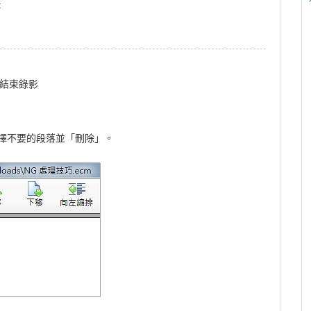
:
C 結束錄影
，選擇不要的段落並「刪除」。