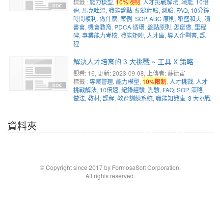
標籤 :
能力模型
,
10%限制
,
人才挑戰解法
,
職能
,
10倍
速
,
馬克吐溫
,
職能盤點
,
紀錄經驗
,
測驗
,
FAQ
,
10分鐘
,
時間複利
,
做什麼
,
案例
,
SOP
,
ABC 原則
,
稻盛和夫
,
讀
書會
,
機會教育
,
PDCA 循環
,
盤點原則
,
怎麼做
,
里程
碑
,
專業能力考核
,
職能矩陣
,
人才庫
,
導入企劃書
,
課
程
解決人才培育的 3 大挑戰 ~ 工具 X 策略
觀看: 16
, 更新: 2023-09-08,
上傳者: 蘇德宙
標籤 :
專案管理
,
能力模型
,
10%限制
,
人才挑戰
,
人才
挑戰解法
,
10倍速
,
紀錄經驗
,
測驗
,
FAQ
,
SOP
,
策略
,
做法
,
教材
,
課程
,
教育訓練系統
,
職能知識庫
,
3 大挑戰
資料夾
© Copyright since 2017 by FormosaSoft Corporation.
All rights reserved.