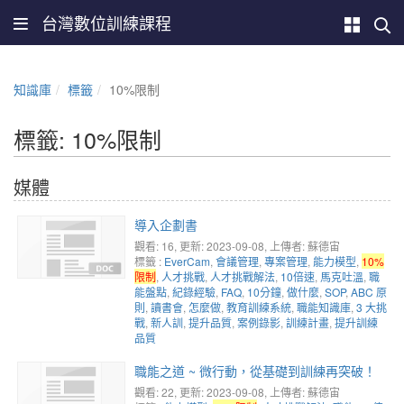
台灣數位訓練課程
知識庫
標籤
10%限制
標籤: 10%限制
媒體
導入企劃書
觀看: 16
, 更新: 2023-09-08,
上傳者: 蘇德宙
標籤 :
EverCam
,
會議管理
,
專案管理
,
能力模型
,
10%
限制
,
人才挑戰
,
人才挑戰解法
,
10倍速
,
馬克吐溫
,
職
能盤點
,
紀錄經驗
,
FAQ
,
10分鐘
,
做什麼
,
SOP
,
ABC 原
則
,
讀書會
,
怎麼做
,
教育訓練系統
,
職能知識庫
,
3 大挑
戰
,
新人訓
,
提升品質
,
案例錄影
,
訓練計畫
,
提升訓練
品質
職能之道 ~ 微行動，從基礎到訓練再突破！
觀看: 22
, 更新: 2023-09-08,
上傳者: 蘇德宙