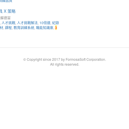
訓練品質
具 X 策略
 蘇德宙
,
人才挑戰
,
人才挑戰解法
,
10倍速
,
紀錄
材
,
課程
,
教育訓練系統
,
職能知識庫
,
3
© Copyright since 2017 by FormosaSoft Corporation.
All rights reserved.