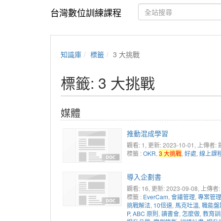
台灣數位訓練課程
知識庫
標籤
3 大挑戰
標籤: 3 大挑戰
媒體
推動混成學習
觀看: 1
, 更新: 2023-10-01,
上傳者:
標籤 :
OKR
,
3 大挑戰
,
好處
,
線上課
導入企劃書
觀看: 16
, 更新: 2023-09-08,
上傳者:
標籤 :
EverCam
,
會議管理
,
專案管
挑戰解法
,
10倍速
,
馬克吐溫
,
職能盤
P
,
ABC 原則
,
讀書會
,
怎麼做
,
教育訓