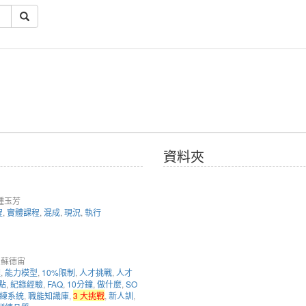
資料夾
 鍾玉芳
程
,
實體課程
,
混成
,
現況
,
執行
 蘇德宙
理
,
能力模型
,
10%限制
,
人才挑戰
,
人才
點
,
紀錄經驗
,
FAQ
,
10分鐘
,
做什麼
,
SO
練系統
,
職能知識庫
,
3 大挑戰
,
新人訓
,