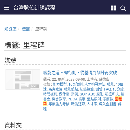
台灣數位訓練課程
知識庫
標籤
里程碑
標籤: 里程碑
媒體
職能之道 ~ 微行動，從基礎到訓練再突破！
觀看: 22
, 更新: 2023-09-08,
上傳者: 蘇德宙
標籤 :
能力模型
,
10%限制
,
人才挑戰解法
,
職能
,
10倍
速
,
馬克吐溫
,
職能盤點
,
紀錄經驗
,
測驗
,
FAQ
,
10分鐘
,
時間複利
,
做什麼
,
案例
,
SOP
,
ABC 原則
,
稻盛和夫
,
讀
書會
,
機會教育
,
PDCA 循環
,
盤點原則
,
怎麼做
,
里程
碑
,
專業能力考核
,
職能矩陣
,
人才庫
,
導入企劃書
,
課
程
資料夾