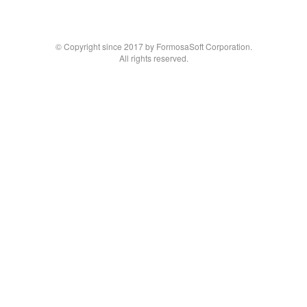
© Copyright since 2017 by FormosaSoft Corporation.
All rights reserved.