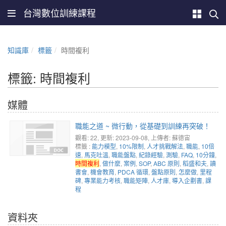
台灣數位訓練課程
知識庫
標籤
時間複利
標籤: 時間複利
媒體
職能之道 ~ 微行動，從基礎到訓練再突破！
觀看: 22
, 更新: 2023-09-08,
上傳者: 蘇德宙
標籤 :
能力模型
,
10%限制
,
人才挑戰解法
,
職能
,
10倍
速
,
馬克吐溫
,
職能盤點
,
紀錄經驗
,
測驗
,
FAQ
,
10分鐘
,
時間複利
,
做什麼
,
案例
,
SOP
,
ABC 原則
,
稻盛和夫
,
讀
書會
,
機會教育
,
PDCA 循環
,
盤點原則
,
怎麼做
,
里程
碑
,
專業能力考核
,
職能矩陣
,
人才庫
,
導入企劃書
,
課
程
資料夾