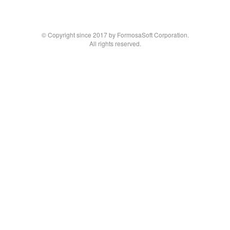
© Copyright since 2017 by FormosaSoft Corporation.
All rights reserved.