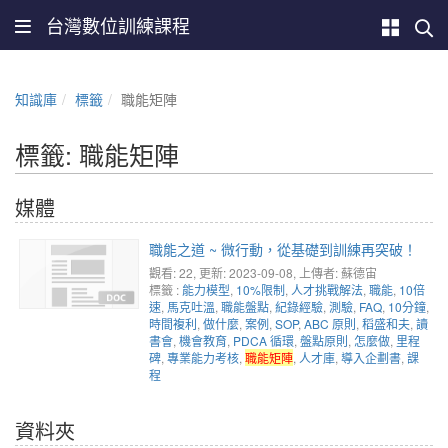
台灣數位訓練課程
知識庫
標籤
職能矩陣
標籤: 職能矩陣
媒體
職能之道 ~ 微行動，從基礎到訓練再突破！
觀看: 22
, 更新: 2023-09-08,
上傳者: 蘇德宙
標籤 :
能力模型
,
10%限制
,
人才挑戰解法
,
職能
,
10倍
速
,
馬克吐溫
,
職能盤點
,
紀錄經驗
,
測驗
,
FAQ
,
10分鐘
,
時間複利
,
做什麼
,
案例
,
SOP
,
ABC 原則
,
稻盛和夫
,
讀
書會
,
機會教育
,
PDCA 循環
,
盤點原則
,
怎麼做
,
里程
碑
,
專業能力考核
,
職能矩陣
,
人才庫
,
導入企劃書
,
課
程
資料夾