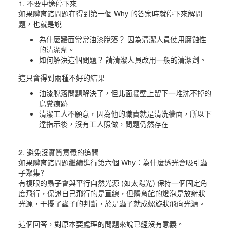
1. 不要中途停下來
如果體育館問題在得到第一個 Why 的答案時就停下來解問
題，也就是說
為什麼牆面常常油漆脫落？ 因為清潔人員使用腐蝕性
的清潔劑。
如何解決這個問題？ 請清潔人員改用一般的清潔劑。
這只會得到兩種不好的結果
油漆脫落問題解決了，但北面牆壁上留下一堆洗不掉的
鳥糞痕跡
清潔工人不願意，因為他的職責就是清洗牆面，所以下
達指示後，沒有工人照做，問題仍然存在
2. 避免沒實質意義的追問
如果體育館問題繼續進行第六個 Why：為什麼透光會吸引蟲
子聚集?
有複眼的蟲子會與平行自然光源 (如太陽光) 保持一個固定角
度飛行，保證自己飛行的是直線，但體育館的燈泡是放射狀
光源，干擾了蟲子的判斷，於是蟲子就成螺旋狀飛向光源。
這個回答，對原本要處理的問題來說已經沒有意義。