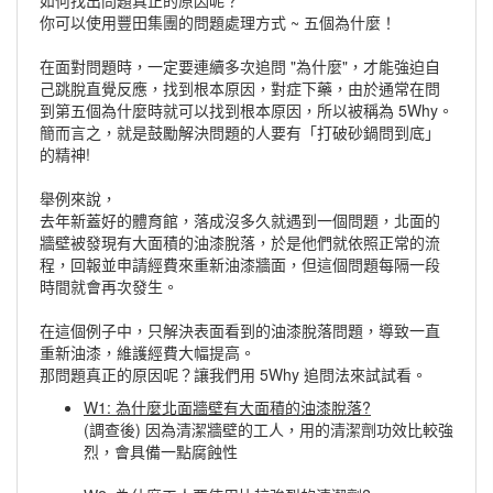
如何找出問題真正的原因呢？
你可以使用豐田集團的問題處理方式 ~ 五個為什麼！
在面對問題時，一定要連續多次追問 "為什麼"，才能強迫自
己跳脫直覺反應，找到根本原因，對症下藥，由於通常在問
到第五個為什麼時就可以找到根本原因，所以被稱為 5Why。
簡而言之，就是鼓勵解決問題的人要有「打破砂鍋問到底」
的精神!
舉例來說，
去年新蓋好的體育館，落成沒多久就遇到一個問題，北面的
牆壁被發現有大面積的油漆脫落，於是他們就依照正常的流
程，回報並申請經費來重新油漆牆面，但這個問題每隔一段
時間就會再次發生。
在這個例子中，只解決表面看到的油漆脫落問題，導致一直
重新油漆，維護經費大幅提高。
那問題真正的原因呢？讓我們用 5Why 追問法來試試看。
W1: 為什麼北面牆壁有大面積的油漆脫落?
(調查後) 因為清潔牆壁的工人，用的清潔劑功效比較強
烈，會具備一點腐蝕性