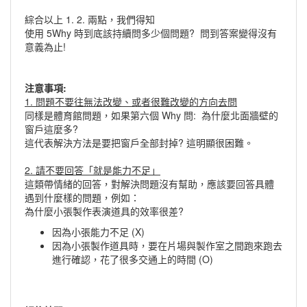
綜合以上 1. 2. 兩點，我們得知
使用 5Why 時到底該持續問多少個問題? 問到答案變得沒有
意義為止!
注意事項:
1. 問題不要往無法改變、或者很難改變的方向去問
同樣是體育館問題，如果第六個 Why 問: 為什麼北面牆壁的
窗戶這麼多?
這代表解決方法是要把窗戶全部封掉? 這明顯很困難。
2. 請不要回答「就是能力不足」
這類帶情緒的回答，對解決問題沒有幫助，應該要回答具體
遇到什麼樣的問題，例如：
為什麼小張製作表演道具的效率很差?
因為小張能力不足 (X)
因為小張製作道具時，要在片場與製作室之間跑來跑去
進行確認，花了很多交通上的時間 (O)