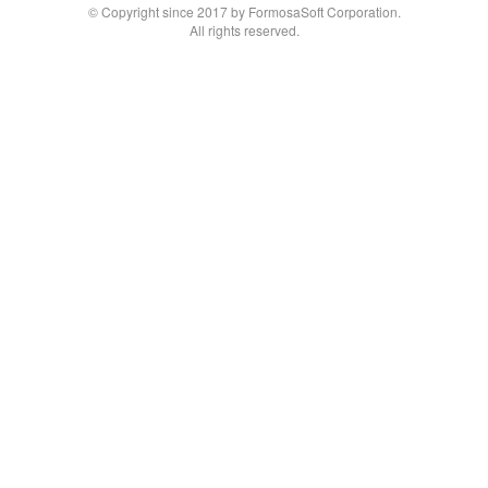
© Copyright since 2017 by FormosaSoft Corporation.
All rights reserved.