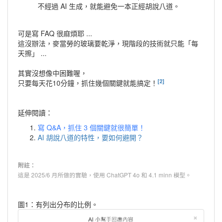
不經過 AI 生成，就能避免一本正經胡說八道。
可是寫 FAQ 很麻煩耶 ...
這沒辦法，麥當勞的玻璃要乾淨，現階段的技術就只能「每
天擦」 ...
其實沒想像中困難喔，
[2]
只要每天花10分鐘，抓住幾個關鍵就能搞定！
延伸閱讀：
寫 Q&A，抓住 3 個關鍵就很簡單！
AI 胡說八道的特性，要如何避開？
附註：
這是 2025/6 月所做的實驗，使用 ChatGPT 4o 和 4.1 minn 模型。
圖1：有列出分布的比例。